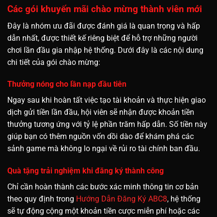
Các gói khuyến mãi chào mừng thành viên mới
Đây là nhóm ưu đãi được đánh giá là quan trọng và hấp
dẫn nhất, được thiết kế riêng biệt để hỗ trợ những người
chơi lần đầu gia nhập hệ thống. Dưới đây là các nội dung
chi tiết của gói chào mừng:
Thưởng nóng cho lần nạp đầu tiên
Ngay sau khi hoàn tất việc tạo tài khoản và thực hiện giao
dịch gửi tiền lần đầu, hội viên sẽ nhận được khoản tiền
thưởng tương ứng với tỷ lệ phần trăm hấp dẫn. Số tiền này
giúp bạn có thêm nguồn vốn dồi dào để khám phá các
sảnh game mà không lo ngại về rủi ro tài chính ban đầu.
Quà tặng trải nghiệm khi đăng ký thành công
Chỉ cần hoàn thành các bước xác minh thông tin cơ bản
theo quy định trong
Hướng Dẫn Đăng Ký ABC8
, hệ thống
sẽ tự động cộng một khoản tiền cược miễn phí hoặc các