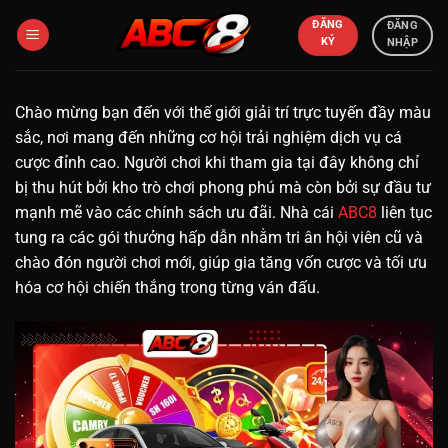
Bỏ
ĐĂNG
ĐĂNG
qua
KÝ
NHẬP
nội
dung
Chào mừng bạn đến với thế giới giải trí trực tuyến đầy màu
sắc, nơi mang đến những cơ hội trải nghiệm dịch vụ cá
cược đỉnh cao. Người chơi khi tham gia tại đây không chỉ
bị thu hút bởi kho trò chơi phong phú mà còn bởi sự đầu tư
mạnh mẽ vào các chính sách ưu đãi. Nhà cái
ABC8
liên tục
tung ra các gói thưởng hấp dẫn nhằm tri ân hội viên cũ và
chào đón người chơi mới, giúp gia tăng vốn cược và tối ưu
hóa cơ hội chiến thắng trong từng ván đấu.