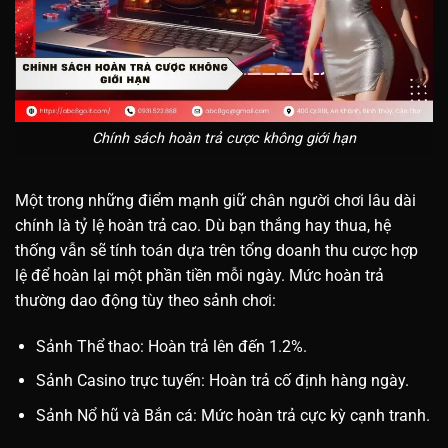
Chính sách hoàn trả cược không giới hạn
Một trong những điểm mạnh giữ chân người chơi lâu dài
chính là tỷ lệ hoàn trả cao. Dù bạn thắng hay thua, hệ
thống vẫn sẽ tính toán dựa trên tổng doanh thu cược hợp
lệ để hoàn lại một phần tiền mỗi ngày. Mức hoàn trả
thường dao động tùy theo sảnh chơi:
Sảnh Thể thao: Hoàn trả lên đến 1.2%.
Sảnh Casino trực tuyến: Hoàn trả cố định hàng ngày.
Sảnh Nổ hũ và Bắn cá: Mức hoàn trả cực kỳ cạnh tranh.