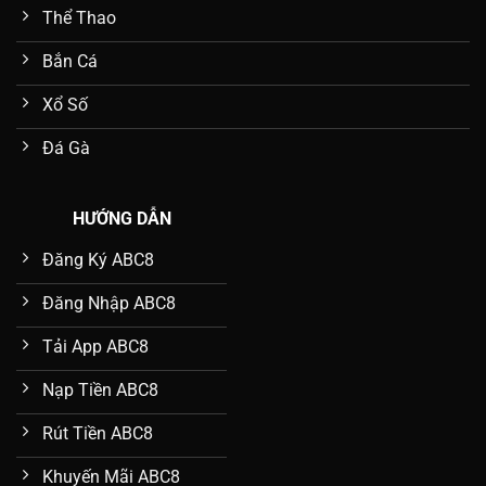
Thể Thao
Bắn Cá
Xổ Số
Đá Gà
HƯỚNG DẪN
Đăng Ký ABC8
Đăng Nhập ABC8
Tải App ABC8
Nạp Tiền ABC8
Rút Tiền ABC8
Khuyến Mãi ABC8