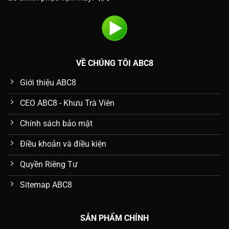
VỀ CHÚNG TÔI ABC8
Giới thiệu ABC8
CEO ABC8 - Khưu Trà Viên
Chính sách bảo mật
Điều khoản và điều kiện
Quyền Riêng Tư
Sitemap ABC8
SẢN PHẨM CHÍNH