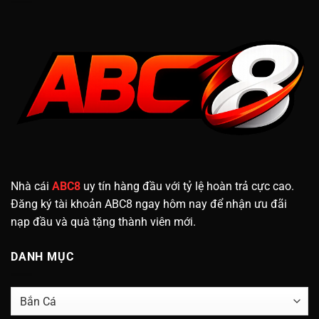
Nhà cái
ABC8
uy tín hàng đầu với tỷ lệ hoàn trả cực cao.
Đăng ký tài khoản ABC8 ngay hôm nay để nhận ưu đãi
nạp đầu và quà tặng thành viên mới.
DANH MỤC
Danh
mục