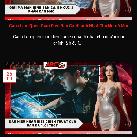
Cách Làm Quen Giao Diện Bắn Cá Nhanh Nhất Cho Người Mới
Cách làm quen giao diện bắn cá nhanh nhất cho người mới
chính là hiểu [...]
25
Th1