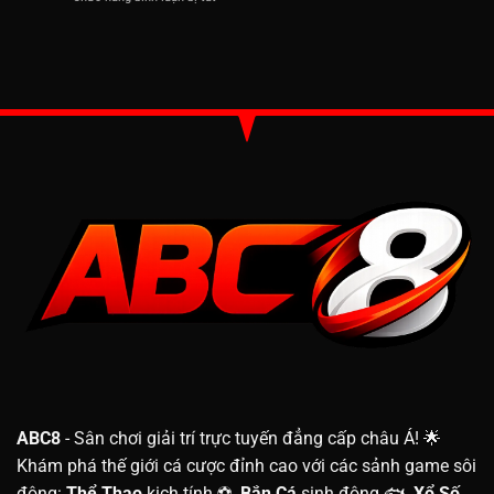
Suất
Trọn
Tâm
Thắng
Cả
Lý
Kèo
Bầy
Khi
Đá
Cá
Chơi
Gà
Tại
Xổ
Trực
ABC8
Số:
Tuyến
Bí
Chi
Quyết
Tiết:
Giữ
Bí
Vững
Quyết
Tâm
Từ
Lý
ABC8
ABC8
- Sân chơi giải trí trực tuyến đẳng cấp châu Á! 🌟
Khám phá thế giới cá cược đỉnh cao với các sảnh game sôi
động:
Thể Thao
kịch tính ⚽,
Bắn Cá
sinh động 🐟,
Xổ Số