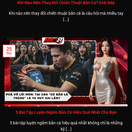
Khi Nào Nên Thay Đổi Chiến Thuật Bắn Cá? Giải Đáp
Khi nào nên thay đổi chiến thuật bắn cá là câu hỏi mà nhiều tay
[...]
25
Th1
5 Bài Tập Luyện Ngắm Bắn Cá Hiệu Quả Nhất Cho Bạn
5 bài tập luyện ngắm bắn cá hiệu quả nhất không chỉ là những
kỹ [...]