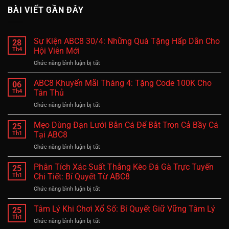
BÀI VIẾT GẦN ĐÂY
Sự Kiện ABC8 30/4: Những Quà Tặng Hấp Dẫn Cho
28
Th4
Hội Viên Mới
Chức năng bình luận bị tắt
ở
Sự
Kiện
ABC8 Khuyến Mãi Tháng 4: Tặng Code 100K Cho
06
ABC8
Th4
Tân Thủ
30/4:
Chức năng bình luận bị tắt
ở
Những
ABC8
Quà
Khuyến
Mẹo Dùng Đạn Lưới Bắn Cá Để Bắt Trọn Cả Bầy Cá
Tặng
25
Mãi
Hấp
Th1
Tại ABC8
Tháng
Dẫn
Chức năng bình luận bị tắt
ở
4:
Cho
Mẹo
Tặng
Hội
Dùng
Phân Tích Xác Suất Thắng Kèo Đá Gà Trực Tuyến
Code
25
Viên
Đạn
100K
Th1
Chi Tiết: Bí Quyết Từ ABC8
Mới
Lưới
Cho
Chức năng bình luận bị tắt
ở
Bắn
Tân
Phân
Cá
Thủ
Tích
Tâm Lý Khi Chơi Xổ Số: Bí Quyết Giữ Vững Tâm Lý
Để
25
Xác
Bắt
Th1
Chức năng bình luận bị tắt
ở
Suất
Trọn