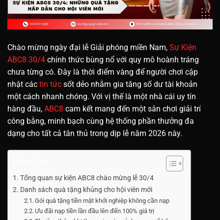
Chào mừng ngày đại lễ Giải phóng miền Nam,
Sự Kiện
ABC8 30/4
chính thức bùng nổ với quy mô hoành tráng
chưa từng có. Đây là thời điểm vàng để người chơi cập
nhật các
tin tức
sốt dẻo nhằm gia tăng số dư tài khoản
một cách nhanh chóng. Với vị thế là một nhà cái uy tín
hàng đầu,
ABC8
cam kết mang đến một sân chơi giải trí
công bằng, minh bạch cùng hệ thống phần thưởng đa
dạng cho tất cả tân thủ trong dịp lễ năm 2026 này.
Mục Lục
Tổng quan sự kiện ABC8 chào mừng lễ 30/4
Danh sách quà tặng khủng cho hội viên mới
Gói quà tặng tiền mặt khởi nghiệp không cần nạp
Ưu đãi nạp tiền lần đầu lên đến 100% giá trị