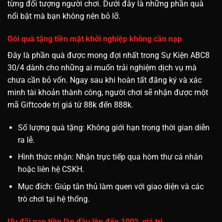
từng đối tượng người chơi. Dưới đây là những phần quà
nổi bật mà bạn không nên bỏ lỡ.
Gói quà tặng tiền mặt khởi nghiệp không cần nạp
Đây là phần quà được mong đợi nhất trong Sự Kiện ABC8
30/4 dành cho những ai muốn trải nghiệm dịch vụ mà
chưa cần bỏ vốn. Ngay sau khi hoàn tất đăng ký và xác
minh tài khoản thành công, người chơi sẽ nhận được một
mã Giftcode trị giá từ 88k đến 888k.
Số lượng quà tặng: Không giới hạn trong thời gian diễn
ra lễ.
Hình thức nhận: Nhận trực tiếp qua hòm thư cá nhân
hoặc liên hệ CSKH.
Mục đích: Giúp tân thủ làm quen với giao diện và các
trò chơi tại hệ thống.
Ưu đãi nạp tiền lần đầu lên đến 100% giá trị