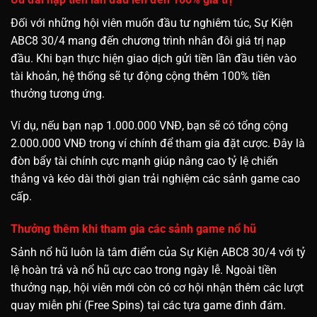
Đối với những hội viên muốn đầu tư nghiêm túc, Sự Kiện
ABC8 30/4 mang đến chương trình nhân đôi giá trị nạp
đầu. Khi bạn thực hiện giao dịch gửi tiền lần đầu tiên vào
tài khoản, hệ thống sẽ tự động cộng thêm 100% tiền
thưởng tương ứng.
Ví dụ, nếu bạn nạp 1.000.000 VNĐ, bạn sẽ có tổng cộng
2.000.000 VNĐ trong ví chính để tham gia đặt cược. Đây là
đòn bẩy tài chính cực mạnh giúp nâng cao tỷ lệ chiến
thắng và kéo dài thời gian trải nghiệm các sảnh game cao
cấp.
Thưởng thêm khi tham gia các sảnh game nổ hũ
Sảnh nổ hũ luôn là tâm điểm của Sự Kiện ABC8 30/4 với tỷ
lệ hoàn trả và nổ hũ cực cao trong ngày lễ. Ngoài tiền
thưởng nạp, hội viên mới còn có cơ hội nhận thêm các lượt
quay miễn phí (Free Spins) tại các tựa game đình đám.