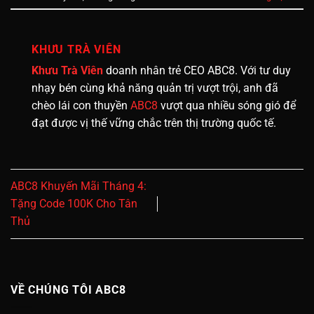
KHƯU TRÀ VIÊN
Khưu Trà Viên
doanh nhân trẻ CEO ABC8. Với tư duy
nhạy bén cùng khả năng quản trị vượt trội, anh đã
chèo lái con thuyền
ABC8
vượt qua nhiều sóng gió để
đạt được vị thế vững chắc trên thị trường quốc tế.
ABC8 Khuyến Mãi Tháng 4:
Tặng Code 100K Cho Tân
Thủ
VỀ CHÚNG TÔI ABC8