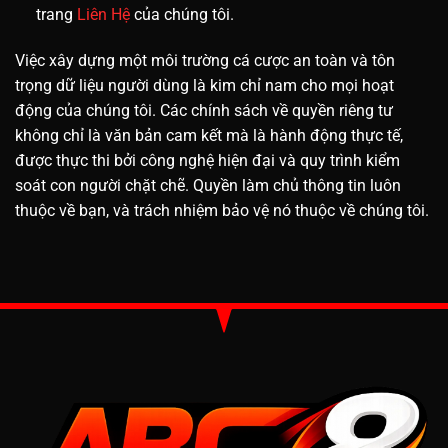
trang
Liên Hệ
của chúng tôi.
Việc xây dựng một môi trường cá cược an toàn và tôn
trọng dữ liệu người dùng là kim chỉ nam cho mọi hoạt
động của chúng tôi. Các chính sách về quyền riêng tư
không chỉ là văn bản cam kết mà là hành động thực tế,
được thực thi bởi công nghệ hiện đại và quy trình kiểm
soát con người chặt chẽ. Quyền làm chủ thông tin luôn
thuộc về bạn, và trách nhiệm bảo vệ nó thuộc về chúng tôi.