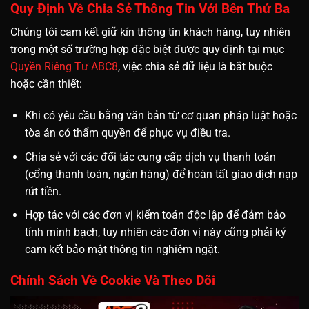
Quy Định Về Chia Sẻ Thông Tin Với Bên Thứ Ba
Chúng tôi cam kết giữ kín thông tin khách hàng, tuy nhiên
trong một số trường hợp đặc biệt được quy định tại mục
Quyền Riêng Tư ABC8
, việc chia sẻ dữ liệu là bắt buộc
hoặc cần thiết:
Khi có yêu cầu bằng văn bản từ cơ quan pháp luật hoặc
tòa án có thẩm quyền để phục vụ điều tra.
Chia sẻ với các đối tác cung cấp dịch vụ thanh toán
(cổng thanh toán, ngân hàng) để hoàn tất giao dịch nạp
rút tiền.
Hợp tác với các đơn vị kiểm toán độc lập để đảm bảo
tính minh bạch, tuy nhiên các đơn vị này cũng phải ký
cam kết bảo mật thông tin nghiêm ngặt.
Chính Sách Về Cookie Và Theo Dõi