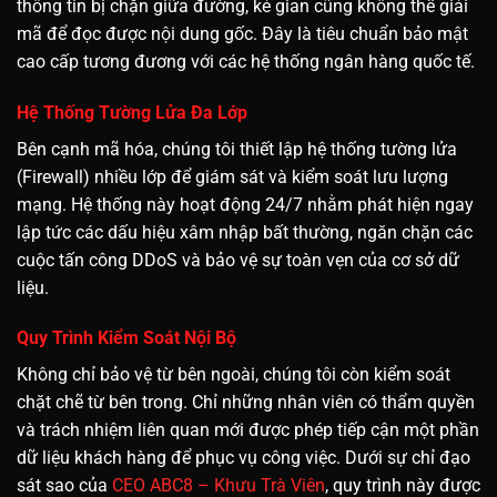
thông tin bị chặn giữa đường, kẻ gian cũng không thể giải
mã để đọc được nội dung gốc. Đây là tiêu chuẩn bảo mật
cao cấp tương đương với các hệ thống ngân hàng quốc tế.
Hệ Thống Tường Lửa Đa Lớp
Bên cạnh mã hóa, chúng tôi thiết lập hệ thống tường lửa
(Firewall) nhiều lớp để giám sát và kiểm soát lưu lượng
mạng. Hệ thống này hoạt động 24/7 nhằm phát hiện ngay
lập tức các dấu hiệu xâm nhập bất thường, ngăn chặn các
cuộc tấn công DDoS và bảo vệ sự toàn vẹn của cơ sở dữ
liệu.
Quy Trình Kiểm Soát Nội Bộ
Không chỉ bảo vệ từ bên ngoài, chúng tôi còn kiểm soát
chặt chẽ từ bên trong. Chỉ những nhân viên có thẩm quyền
và trách nhiệm liên quan mới được phép tiếp cận một phần
dữ liệu khách hàng để phục vụ công việc. Dưới sự chỉ đạo
sát sao của
CEO ABC8 – Khưu Trà Viên
, quy trình này được