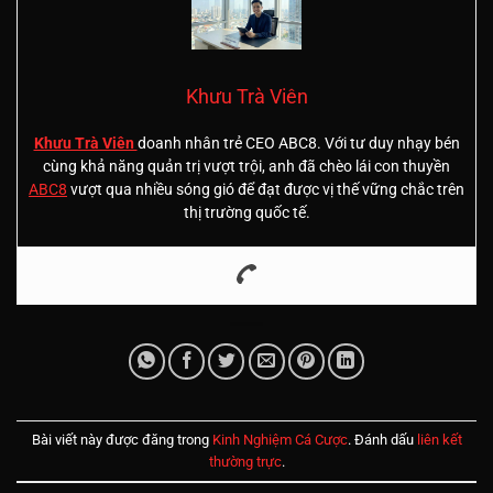
Khưu Trà Viên
Khưu Trà Viên
doanh nhân trẻ CEO ABC8. Với tư duy nhạy bén
cùng khả năng quản trị vượt trội, anh đã chèo lái con thuyền
ABC8
vượt qua nhiều sóng gió để đạt được vị thế vững chắc trên
thị trường quốc tế.
Bài viết này được đăng trong
Kinh Nghiệm Cá Cược
. Đánh dấu
liên kết
thường trực
.