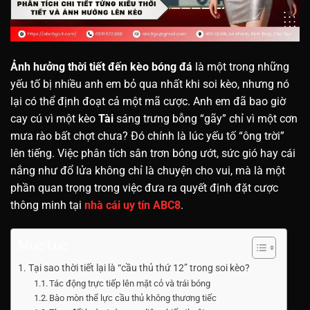
Ảnh hưởng thời tiết đến kèo bóng đá
là một trong những
yếu tố bị nhiều anh em bỏ qua nhất khi soi kèo, nhưng nó
lại có thể định đoạt cả một mã cược. Anh em đã bao giờ
cay cú vì một kèo
Tài
sáng trưng bỗng “gãy” chỉ vì một cơn
mưa rào bất chợt chưa? Đó chính là lúc yếu tố “ông trời”
lên tiếng. Việc phân tích sân trơn bóng ướt, sức gió hay cái
nắng như đổ lửa không chỉ là chuyện cho vui, mà là một
phần quan trọng trong việc đưa ra quyết định đặt cược
thông minh tại
nhà cái uy tín ABC8
.
Mục Lục
Tại sao thời tiết lại là “cầu thủ thứ 12” trong soi kèo?
Tác động trực tiếp lên mặt cỏ và trái bóng
Bào mòn thể lực cầu thủ không thương tiếc