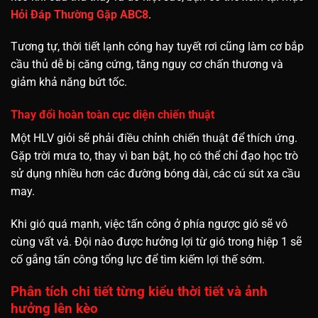
Hỏi Đáp Thường Gặp ABC8
.
Tương tự, thời tiết lạnh cóng hay tuyết rơi cũng làm cơ bắp
cầu thủ dễ bị căng cứng, tăng nguy cơ chấn thương và
giảm khả năng bứt tốc.
Thay đổi hoàn toàn cục diện chiến thuật
Một HLV giỏi sẽ phải điều chỉnh chiến thuật để thích ứng.
Gặp trời mưa to, thay vì ban bật, họ có thể chỉ đạo học trò
sử dụng nhiều hơn các đường bóng dài, các cú sút xa cầu
may.
Khi gió quá mạnh, việc tấn công ở phía ngược gió sẽ vô
cùng vất vả. Đội nào được hưởng lợi từ gió trong hiệp 1 sẽ
cố gắng tấn công tổng lực để tìm kiếm lợi thế sớm.
Phân tích chi tiết từng kiểu thời tiết và ảnh
hưởng lên kèo