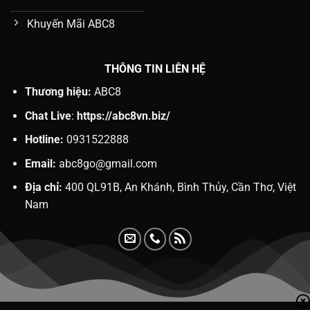
Khuyến Mãi ABC8
THÔNG TIN LIÊN HỆ
Thương hiệu:
ABC8
Chat Live
:
https://abc8vn.biz/
Hotline:
0931522888
Email:
abc8go@gmail.com
Địa chỉ:
400 QL91B, An Khánh, Bình Thủy, Cần Thơ, Việt
Nam