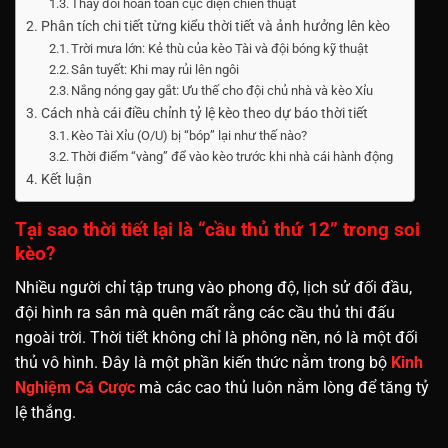
Thay đổi hoàn toàn cục diện chiến thuật
Phân tích chi tiết từng kiểu thời tiết và ảnh hưởng lên kèo
Trời mưa lớn: Kẻ thù của kèo Tài và đội bóng kỹ thuật
Sân tuyết: Khi may rủi lên ngôi
Nắng nóng gay gắt: Ưu thế cho đội chủ nhà và kèo Xỉu
Cách nhà cái điều chỉnh tỷ lệ kèo theo dự báo thời tiết
Kèo Tài Xỉu (O/U) bị “bóp” lại như thế nào?
Thời điểm “vàng” để vào kèo trước khi nhà cái hành động
Kết luận
Tại sao thời tiết lại là “cầu thủ thứ 12” trong soi
kèo?
Nhiều người chỉ tập trung vào phong độ, lịch sử đối đầu,
đội hình ra sân mà quên mất rằng các cầu thủ thi đấu
ngoài trời. Thời tiết không chỉ là phông nền, nó là một đối
thủ vô hình. Đây là một phần kiến thức nằm trong bộ
Kinh
Nghiệm Cá Cược
mà các cao thủ luôn nằm lòng để tăng tỷ
lệ thắng.