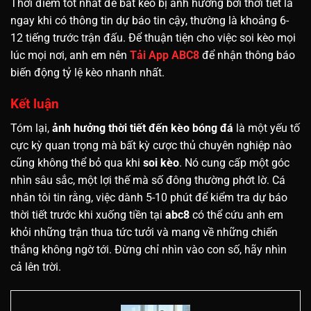
Thời điểm tốt nhất để bắt kèo bị ảnh hưởng bởi thời tiết là
ngay khi có thông tin dự báo tin cậy, thường là khoảng 6-
12 tiếng trước trận đấu. Để thuận tiện cho việc soi kèo mọi
lúc mọi nơi, anh em nên
Tải App ABC8
để nhận thông báo
biến động tỷ lệ kèo nhanh nhất.
Kết luận
Tóm lại,
ảnh hưởng thời tiết đến kèo bóng đá
là một yếu tố
cực kỳ quan trọng mà bất kỳ cược thủ chuyên nghiệp nào
cũng không thể bỏ qua khi
soi kèo
. Nó cung cấp một góc
nhìn sâu sắc, một lợi thế mà số đông thường phớt lờ. Cá
nhân tôi tin rằng, việc dành 5-10 phút để kiểm tra dự báo
thời tiết trước khi xuống tiền tại
abc8
có thể cứu anh em
khỏi những trận thua tức tưởi và mang về những chiến
thắng không ngờ tới. Đừng chỉ nhìn vào con số, hãy nhìn
cả lên trời.