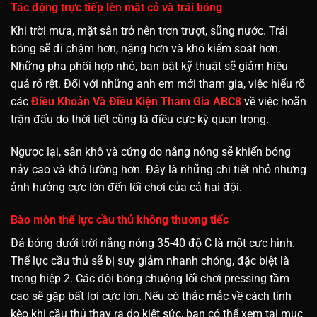
Tác động trực tiếp lên mặt cỏ và trái bóng
Khi trời mưa, mặt sân trở nên trơn trượt, sũng nước. Trái
bóng sẽ đi chậm hơn, nặng hơn và khó kiểm soát hơn.
Những pha phối hợp nhỏ, ban bật kỹ thuật sẽ giảm hiệu
quả rõ rệt. Đối với những anh em mới tham gia, việc hiểu rõ
các
Điều Khoản Và Điều Kiện Tham Gia ABC8
về việc hoãn
trận đấu do thời tiết cũng là điều cực kỳ quan trọng.
Ngược lại, sân khô và cứng do nắng nóng sẽ khiến bóng
nảy cao và khó lường hơn. Đây là những chi tiết nhỏ nhưng
ảnh hưởng cực lớn đến lối chơi của cả hai đội.
Bào mòn thể lực cầu thủ không thương tiếc
Đá bóng dưới trời nắng nóng 35-40 độ C là một cực hình.
Thể lực cầu thủ sẽ bị suy giảm nhanh chóng, đặc biệt là
trong hiệp 2. Các đội bóng chuộng lối chơi pressing tầm
cao sẽ gặp bất lợi cực lớn. Nếu có thắc mắc về cách tính
kèo khi cầu thủ thay ra do kiệt sức, bạn có thể xem tại mục