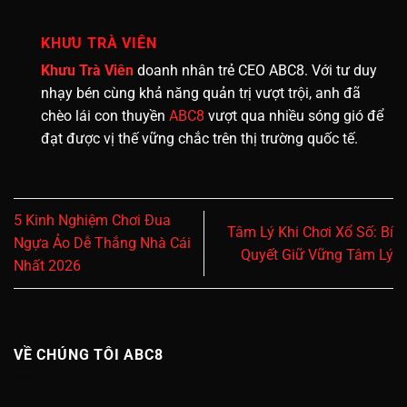
KHƯU TRÀ VIÊN
Khưu Trà Viên
doanh nhân trẻ CEO ABC8. Với tư duy
nhạy bén cùng khả năng quản trị vượt trội, anh đã
chèo lái con thuyền
ABC8
vượt qua nhiều sóng gió để
đạt được vị thế vững chắc trên thị trường quốc tế.
5 Kinh Nghiệm Chơi Đua
Tâm Lý Khi Chơi Xổ Số: Bí
Ngựa Ảo Dễ Thắng Nhà Cái
Quyết Giữ Vững Tâm Lý
Nhất 2026
VỀ CHÚNG TÔI ABC8