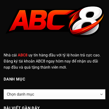
Nhà cái
ABC8
uy tín hàng đầu với tỷ lệ hoàn trả cực cao.
Đăng ký tài khoản ABC8 ngay hôm nay để nhận ưu đãi
nạp đầu và quà tặng thành viên mới.
DANH MỤC
Danh
mục
BÀI VIẾT GẦN ĐÂY